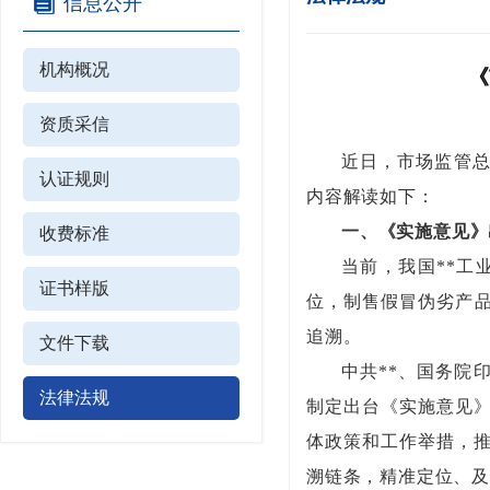
信息公开
机构概况
《
资质采信
近日，市场监管总
认证规则
内容解读如下：
一、《实施意见》
收费标准
当前，我国**
证书样版
位，制售假冒伪劣产
追溯。
文件下载
中共**、国务院
法律法规
制定出台《实施意见》
体政策和工作举措，推
溯链条，精准定位、及